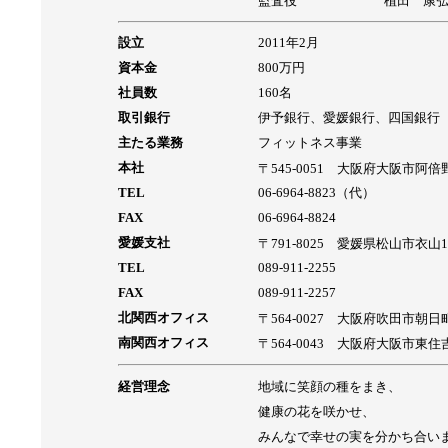
監査役
植田 康
設立
2011年2月
資本金
800万円
社員数
160名
取引銀行
伊予銀行、愛媛銀行、四国銀行
主たる業務
フィットネス事業
本社
〒545-0051 大阪府大阪市阿倍野
TEL
06-6964-8823（代）
FAX
06-6964-8824
愛媛支社
〒791-8025 愛媛県松山市衣山1
TEL
089-911-2255
FAX
089-911-2257
北関西オフィス
〒564-0027 大阪府吹田市朝日町2
南関西オフィス
〒564‐0043 大阪府大阪市東住吉
経営理念
地域に笑顔の種をまき、
健康の花を咲かせ、
みんなで幸せの実を分かち合い