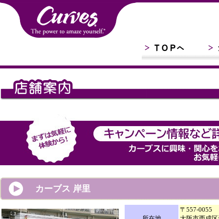
カーブス 岸里
〒557-0055
所在地
大阪市西成区千